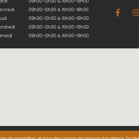
rdi
09h30-12h30 & 15h00-19h00
rcredi
09h30-12h30 & 15h00-18h30
udi
09h30-12h30 & 15h00-19h00
ndredi
09h30-12h30 & 15h00-19h00
amedi
09h30-12h30 & 15h00-19h00
ions de navigation, et pour des raisons de mesure d’audience. En cliqua