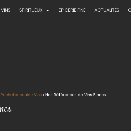
VINS
SPIRITUEUX
EPICERIE FINE
ACTUALITÉS
La Rochefoucauld
›
Vins
›
Nos Références de Vins Blancs
ncs