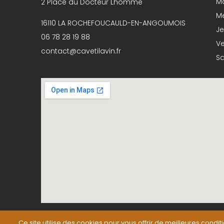
Ma
2 Place du Docteur Lhomme
Me
16110 LA ROCHEFOUCAULD-EN-ANGOUMOIS
Je
06 78 28 19 88
Ve
contact@cavetilavin.fr
S
Ce site utilise des cookies pour vous offrir de meilleures condit