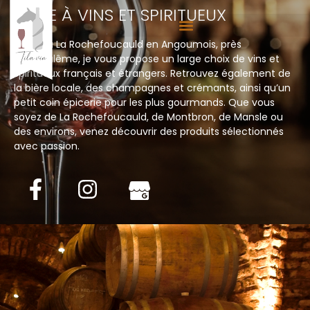
CAVE À VINS ET SPIRITUEUX
Située à La Rochefoucauld en Angoumois, près
d’Angoulême, je vous propose un large choix de vins et
spiritueux français et étrangers. Retrouvez également de
la bière locale, des champagnes et crémants, ainsi qu’un
petit coin épicerie pour les plus gourmands. Que vous
soyez de La Rochefoucauld, de Montbron, de Mansle ou
des environs, venez découvrir des produits sélectionnés
avec passion.